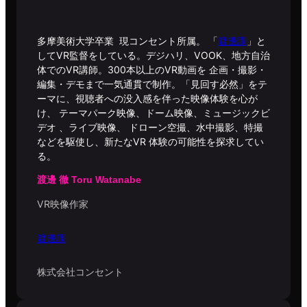
多摩美術大学卒業 現コンセント所属。 「
渡邊課
」と
してVR監督をしている。デジハリ、VOOK、地方自治
体でのVR講師。300本以上のVR動画を 企画・撮影・
編集・デモまで⼀気通貫で制作。「見回す必然」をテ
ーマに、視聴者への没入感を伴った映像体験を心が
け、 テーマパーク映像、ドーム映像、ミュージックビ
デオ 、ライブ映像、 ドローン空撮、水中撮影、特撮
などを駆使し、新たなVR 体験の可能性を探求してい
る。
渡邊 徹 Toru Watanabe
VR映像作家
渡邊課
株式会社コンセント