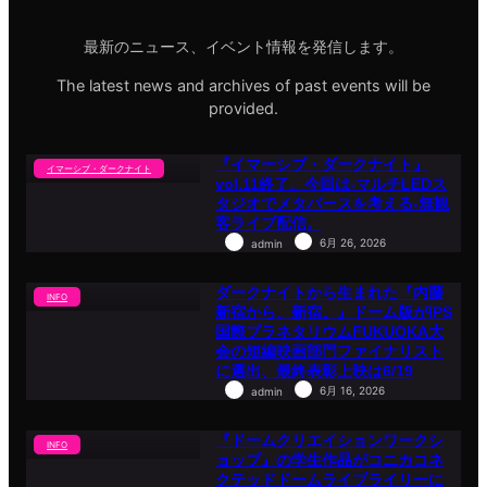
ナ
イ
最新のニュース、イベント情報を発信します。
ト』
vol.11
終
The latest news and archives of past events will be
了。
provided.
今
回
は-
『イマーシブ・ダークナイト』
マ
イマーシブ・ダークナイト
ル
vol.11終了。今回は-マルチLEDス
チ
タジオでメタバースを考える-無観
LED
客ライブ配信。
ス
6月 26, 2026
admin
タ
ジ
オ
ダークナイトから生まれた『内藤
で
INFO
メ
新宿から、新宿。』ドーム版がIPS
タ
国際プラネタリウムFUKUOKA大
バ
会の短編映画部門ファイナリスト
ー
に選出、最終表彰上映は6/19
ス
を
6月 16, 2026
admin
考
え
『ドームクリエイションワークシ
る-
INFO
無
ョップ』の学生作品がコニカコネ
観
クテッドドームライブライリーに