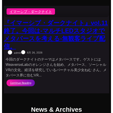
イマーシブ・ダークナイト
『イマーシブ・ダークナイト』vol.11
終了。今回は-マルチLEDスタジオで
メタバースを考える-無観客ライブ配
信。
6月 26, 2026
admin
今回のダークナイトのテーマはメタバースです。ゲストには
WeaverseLabのオレンジさんを始め、メタバース、ソーシャル
VRの文化、経済を研究しているバーチャル美少女ねむ さん、メ
タバース界に住むVR…
:
Continue Reading
『イ
マ
ー
シ
ブ・
ダ
News & Archives
ー
ク