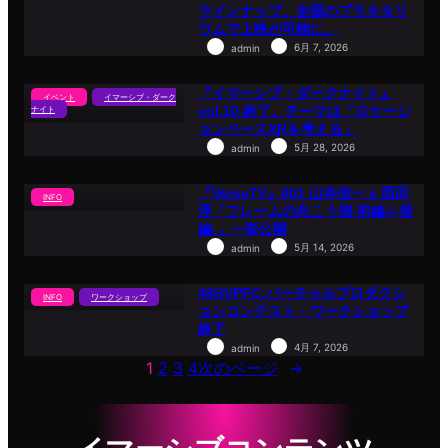
客
ラインナップ。全国のプラネタリ
ラ
ウムで上映が可能に。
イ
ブ
6月 7, 2026
admin
配
信。
『イマーシブ・ダークナイト』
イベント
イマーシブ・ダーク
vol.10 終了。テーマは「ロケーシ
ナイト
ョンベースXRを考える」
5月 28, 2026
admin
『VerseTV』001 山本信一 x 西田
INFO
淳「フレームの向こう側-前編-/-後
編-」一挙公開
5月 14, 2026
admin
48HVPFC:バーチャルプロダクシ
INFO
ワークショップ
ョンコンテスト・ワークショップ
終了
4月 7, 2026
admin
1
2
3
4
次のページ
→